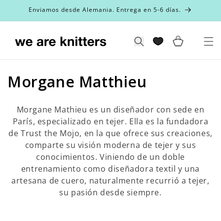
Ir
Enviamos desde Alemania. Entrega en 5-6 días.
directamente
al contenido
Carrito
Búsqueda
C
Morgane Matthieu
o
Morgane Mathieu es un diseñador con sede en
l
París, especializado en tejer. Ella es la fundadora
de Trust the Mojo, en la que ofrece sus creaciones,
e
comparte su visión moderna de tejer y sus
c
conocimientos. Viniendo de un doble
entrenamiento como diseñadora textil y una
c
artesana de cuero, naturalmente recurrió a tejer,
i
su pasión desde siempre.
ó