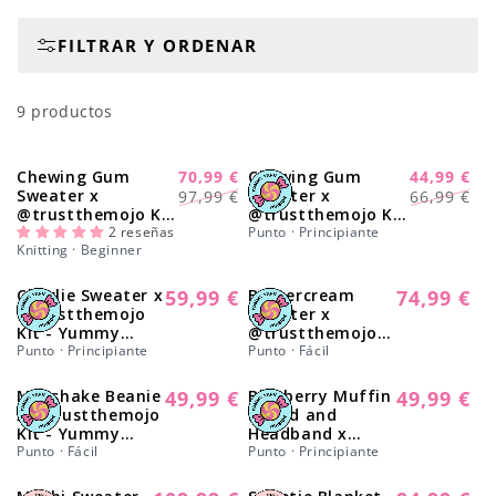
n
FILTRAR Y ORDENAR
:
9 productos
Chewing Gum
70,99 €
Chewing Gum
44,99 €
-28%
-27%
Precio
Precio
Precio
Precio
Sweater x
Sweater x
97,99 €
66,99 €
@trustthemojo Kit
@trustthemojo Kit
habitual
de
habitual
de
- Yummy Yarn Fine
2 reseñas
- Oferta del mes
Punto · Principiante
oferta
oferta
Knitting · Beginner
Version
Charlie Sweater x
59,99 €
Buttercream
74,99 €
Precio
Precio
@trustthemojo
Sweater x
habitual
habitual
Kit - Yummy
@trustthemojo
Version
Punto · Principiante
Kit - Yummy
Punto · Fácil
Version
Milkshake Beanie
49,99 €
Blueberry Muffin
49,99 €
Precio
Precio
x @trustthemojo
Snood and
habitual
habitual
Kit - Yummy
Headband x
Version
Punto · Fácil
@trustthemojo
Punto · Principiante
Kit - Yummy Yarn
Version