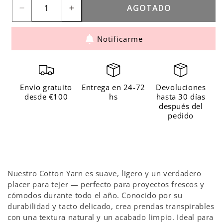
AGOTADO
Reducir
Aumentar
cantidad
cantidad
Notificarme
para
para
The
The
Cotton
Cotton
Olive
Olive
Envío gratuito
Entrega en 24-72
Devoluciones
desde €100
hs
hasta 30 días
después del
pedido
Nuestro Cotton Yarn es suave, ligero y un verdadero
placer para tejer — perfecto para proyectos frescos y
cómodos durante todo el año. Conocido por su
durabilidad y tacto delicado, crea prendas transpirables
con una textura natural y un acabado limpio. Ideal para