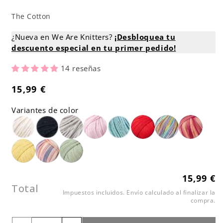
The Cotton
¿Nueva en We Are Knitters?
¡Desbloquea tu
descuento especial en tu primer pedido!
14 reseñas
15,99 €
Precio
habitual
Variantes de color
15,99 €
Precio
Total
habitual
Impuestos incluidos.
Envío
calculado al finalizar la
compra.