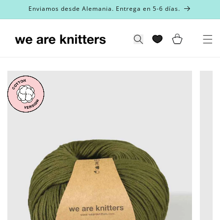
Ir
Enviamos desde Alemania. Entrega en 5-6 días.
directamente
al contenido
Carrito
Búsqueda